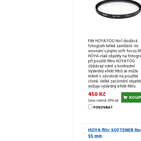
Filtr HOYA FOG No1 dodává
fotografii lehké zamlžení. Ve
srovnání s jinými soft-focus fil
HOYA však objekty na fotogra
při použití filtru HOYA FOG
zůstávají ostré a kontrastní.
Výsledný efekt filtrů se může
měnit v závislosti na použité
cloně. Velké zaclonění objekt
snižuje výsledný efekt filtru.
450 Kč
KOUP
Cena včetně DPH od
POROVNAT
HOYA filtr SOFTENER No
55 mm