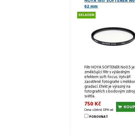
HOYA filtr SOFTENER No
62 mm
SKLADEM
Filtr HOYA SOFTENER No0.5 je
změkčující filtr s výsledným
efektem soft-focus. Vytváří
zaostřené fotografie s měkko
gradací. Efekt je výrazný na
fotografiích s bodovým zdro
světla.
750 Kč
KOUP
Cena včetně DPH od
POROVNAT