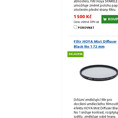
atmosféru. Filtr Hoya SPARKLE
umožňuje změnit polohu pap
otočením přední strany filtru.
1 500 Kč
KOUP
Cena včetně DPH od
POROVNAT
Filtr HOYA Mist Diffuser
Black No 1 72 mm
SKLADEM
Difúzní změkčující filtr pro
docílení uměleckého filmové
efektu HOYA Mist Diffuser Bla
No 1 snižuje kontrast, rozptylu
světlo, změkčuje ostré hrany,