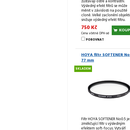
zůstávají ostré a kontrastní.
Výsledný efekt filtrů se může
měnit v závislosti na použité
cloně. Velké zaclonění objekt
snižuje výsledný efekt filtru.
750 Kč
KOUP
Cena včetně DPH od
POROVNAT
HOYA filtr SOFTENER No
77 mm
SKLADEM
Filtr HOYA SOFTENER No0.5 je
změkčující filtr s výsledným
efektem soft-focus. Vytváří