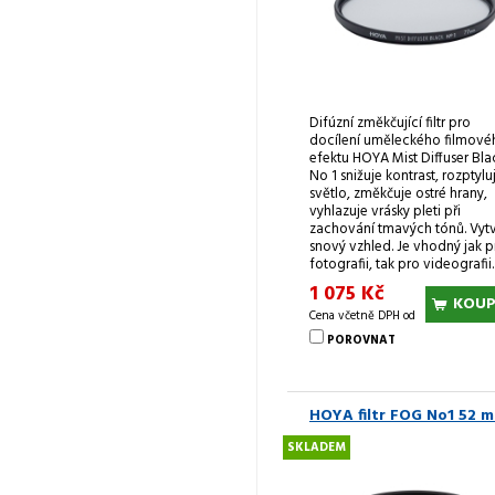
Difúzní změkčující filtr pro
docílení uměleckého filmové
efektu HOYA Mist Diffuser Bla
No 1 snižuje kontrast, rozptylu
světlo, změkčuje ostré hrany,
vyhlazuje vrásky pleti při
zachování tmavých tónů. Vytv
snový vzhled. Je vhodný jak p
fotografii, tak pro videografii.
1 075 Kč
KOUP
Cena včetně DPH od
POROVNAT
HOYA filtr FOG No1 52 
SKLADEM