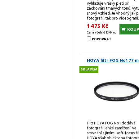
vyhlazuje vrásky pleti při
zachování tmavých tónů. Vytv
snový vzhled. Je vhodný jak p
fotografii, tak pro videografii.
1 475 Kč
KOUP
Cena včetně DPH od
POROVNAT
HOYA filtr FOG No1 77 
SKLADEM
Filtr HOYA FOG No1 dodává
fotografii lehké zamlžení. Ve
srovnání s jinými soft-focus fil
HOYA však objekty na fotogra