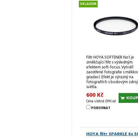
SKLADEM
Filtr HOYA SOFTENER No1 je
změkčující filtr s výsledným
efektem soft-focus. Vytváří
zaostřené fotografie s měkko
gradací. Efekt je výrazný na
fotografiích s bodovým zdro
světla.
600 Kč
KOUP
Cena včetně DPH od
POROVNAT
HOYA filtr SPARKLE 6x 5