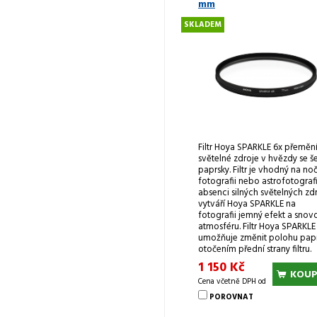
mm
SKLADEM
Filtr Hoya SPARKLE 6x přeměn
světelné zdroje v hvězdy se še
paprsky. Filtr je vhodný na no
fotografii nebo astrofotografii
absenci silných světelných zd
vytváří Hoya SPARKLE na
fotografii jemný efekt a snov
atmosféru. Filtr Hoya SPARKLE
umožňuje změnit polohu pap
otočením přední strany filtru.
1 150 Kč
KOUP
Cena včetně DPH od
POROVNAT