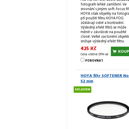
fotografii lehké zamlžení. Ve
srovnání s jinými soft-focus fil
HOYA však objekty na fotogra
při použití filtru HOYA FOG
zůstávají ostré a kontrastní.
Výsledný efekt filtrů se může
měnit v závislosti na použité
cloně. Velké zaclonění objekt
snižuje výsledný efekt filtru.
425 Kč
KOUP
Cena včetně DPH od
POROVNAT
HOYA filtr SOFTENER No
52 mm
SKLADEM