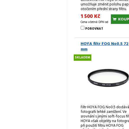
umožňuje změnit polohu pap
otočením přední strany filtru.
1 500 Kč
KOUP
Cena včetně DPH od
POROVNAT
HOYA filtr FOG No0.5 72
mm
SKLADEM
Filtr HOYA FOG No0.5 dodáv
fotografii lehké zamlžení. Ve
srovnání s jinými soft-focus fil
HOYA však objekty na fotogra
při použití filtru HOYA FOG