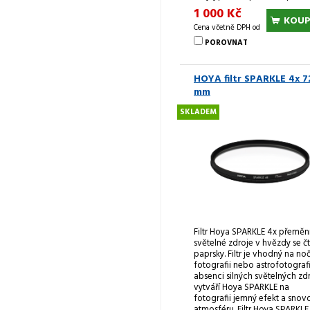
1 000 Kč
KOUP
Cena včetně DPH od
POROVNAT
HOYA filtr SPARKLE 4x 7
mm
SKLADEM
Filtr Hoya SPARKLE 4x přeměn
světelné zdroje v hvězdy se č
paprsky. Filtr je vhodný na no
fotografii nebo astrofotografii
absenci silných světelných zd
vytváří Hoya SPARKLE na
fotografii jemný efekt a snov
atmosféru. Filtr Hoya SPARKLE