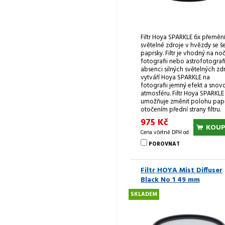
Filtr Hoya SPARKLE 6x přeměn
světelné zdroje v hvězdy se še
paprsky. Filtr je vhodný na no
fotografii nebo astrofotografii
absenci silných světelných zd
vytváří Hoya SPARKLE na
fotografii jemný efekt a snov
atmosféru. Filtr Hoya SPARKLE
umožňuje změnit polohu pap
otočením přední strany filtru.
975 Kč
KOUP
Cena včetně DPH od
POROVNAT
Filtr HOYA Mist Diffuser
Black No 1 49 mm
SKLADEM