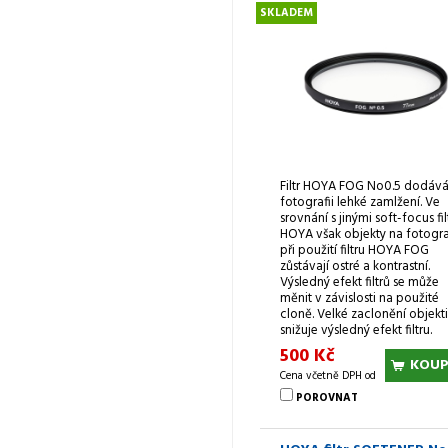
SKLADEM
Filtr HOYA FOG No0.5 dodáv
fotografii lehké zamlžení. Ve
srovnání s jinými soft-focus fil
HOYA však objekty na fotogra
při použití filtru HOYA FOG
zůstávají ostré a kontrastní.
Výsledný efekt filtrů se může
měnit v závislosti na použité
cloně. Velké zaclonění objekt
snižuje výsledný efekt filtru.
500 Kč
KOUP
Cena včetně DPH od
POROVNAT