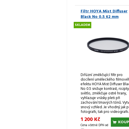
Filtr HOYA Mist Diffuser
Black No 0.5 62 mm
SKLADEM
Difúzní změkčující filtr pro
docílení uměleckého filmové
efektu HOYA Mist Diffuser Bla
No 0.5 snižuje kontrast, rozpty
světlo, změkčuje ostré hrany,
vyhlazuje vrásky pleti při
zachování tmavých tónů. Vytv
snový vzhled. Je vhodný jak p
fotografii, tak pro videografii.
1 200 Kč
KOUP
Cena včetně DPH od