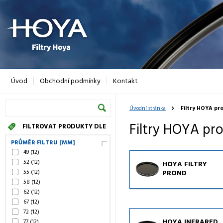
Úvod
Obchodní podmínky
Kontakt
Úvodní stránka
Filtry HOYA pro
Filtry HOYA pro
FILTROVAT PRODUKTY DLE
PRŮMĚR FILTRU [MM]
49
(12)
52
(12)
HOYA FILTRY
55
(12)
PROND
58
(12)
62
(12)
67
(12)
72
(12)
HOYA INFRARED
77
(12)