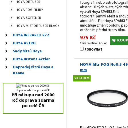
HOYA DIFFUSER
fotografii nebo astrofotografii
absenci silných světelných zd
HOYA FOG FILTRY
vytváří Hoya SPARKLE na
fotografii jemný efekt a snov
HOYA SOFTENER
atmosféru. Filtr Hoya SPARKLE
umožňuje změnit polohu pap
HOYA MIST DIFFUSER BLACK
otočením přední strany filtru.
HOYA INFRARED R72
975 Kč
KOUP
HOYA ASTRO
Cena včetně DPH od
POROVNAT
Sady filtrů Hoya
HOYA Instant Action
HOYA filtr FOG No0.5 49
Doprodej filtrů Hoya a
mm
Kenko
SKLADEM
Při nákupu nad 2000
Kč doprava zdarma
po celé ČR
Filtr HOYA FOG No0.5 dodáv