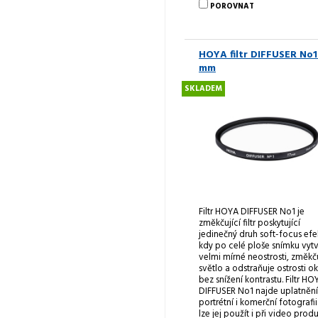
POROVNAT
HOYA filtr DIFFUSER No1
mm
SKLADEM
Filtr HOYA DIFFUSER No1 je
změkčující filtr poskytující
jedinečný druh soft-focus efe
kdy po celé ploše snímku vytv
velmi mírné neostrosti, změkč
světlo a odstraňuje ostrosti ok
bez snížení kontrastu. Filtr HO
DIFFUSER No1 najde uplatnění
portrétní i komerční fotografii
lze jej použít i při video produ