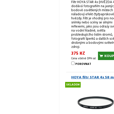
Filtr HOYA STAR 4x (HVĚZDA 
dodává fotografiím na jasnýc
bodově osvětlených místech
náladový efekt čtyřpaprskové
hvězdy. Filtr je vhodný pro no
snímky nebo scény se silnými
reflexemi, jako jsou odrazy sv
na vodní hladině, světla
probleskujícího listím stromů,
fotografií šperků a dalších scé
drobnými a bodovými světel
zdroji.
375 Kč
KOUP
Cena včetně DPH od
POROVNAT
HOYA filtr STAR 4x 58 
SKLADEM