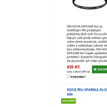
Filtr HOYA DIFFUSER No1 je
změkčující filtr poskytující
jedinečný druh soft-focus efe
kdy po celé ploše snímku vytv
velmi mírné neostrosti, změkč
světlo a odstraňuje ostrosti ok
bez snížení kontrastu. Filtr HO
DIFFUSER No1 najde uplatnění
portrétní i komerční fotografii
lze jej použít i při video produ
625 Kč
KOUP
Cena včetně DPH od
POROVNAT
HOYA filtr SPARKLE 4x 5
mm
SKLADEM