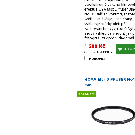
docílení uměleckého filmové
efektu HOYA Mist Diffuser Bla
No 0.5 snižuje kontrast, rozpty
světlo, změkčuje ostré hrany,
vyhlazuje vrásky pleti při
zachování tmavých tónů. Vytv
snový vzhled. Je vhodný jak p
fotografii, tak pro videografii.
1 600 Kč
KOUP
Cena včetně DPH od
POROVNAT
HOYA filtr DIFFUSER No1
mm
SKLADEM