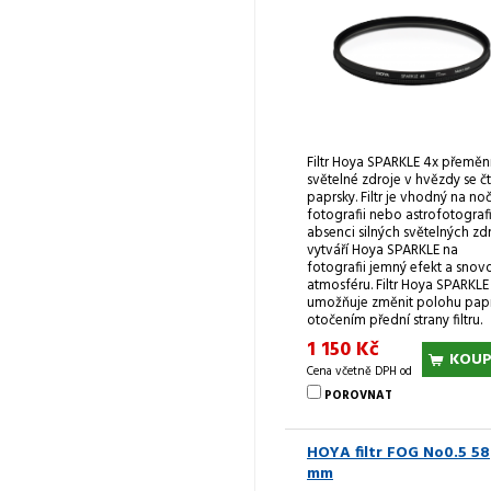
Filtr Hoya SPARKLE 4x přeměn
světelné zdroje v hvězdy se č
paprsky. Filtr je vhodný na no
fotografii nebo astrofotografii
absenci silných světelných zd
vytváří Hoya SPARKLE na
fotografii jemný efekt a snov
atmosféru. Filtr Hoya SPARKLE
umožňuje změnit polohu pap
otočením přední strany filtru.
1 150 Kč
KOUP
Cena včetně DPH od
POROVNAT
HOYA filtr FOG No0.5 58
mm