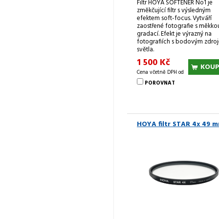
Filtr HOYA SOFTENER No1 je
změkčující filtr s výsledným
efektem soft-focus. Vytváří
zaostřené fotografie s měkko
gradací. Efekt je výrazný na
fotografiích s bodovým zdro
světla.
1 500 Kč
KOUP
Cena včetně DPH od
POROVNAT
HOYA filtr STAR 4x 49 