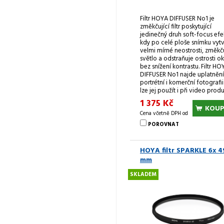
Filtr HOYA DIFFUSER No1 je
změkčující filtr poskytující
jedinečný druh soft-focus efe
kdy po celé ploše snímku vytv
velmi mírné neostrosti, změkč
světlo a odstraňuje ostrosti ok
bez snížení kontrastu. Filtr HO
DIFFUSER No1 najde uplatnění
portrétní i komerční fotografii
lze jej použít i při video produ
1 375 Kč
KOUP
Cena včetně DPH od
POROVNAT
HOYA filtr SPARKLE 6x 4
mm
SKLADEM