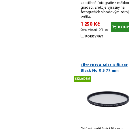
zaostřené fotografie s měkko
gradací. Efekt je výrazný na
fotografiích s bodovým zdro
světla.
1 250 Kč
KOUP
Cena včetně DPH od
POROVNAT
Filtr HOYA Mist Diffuser
Black No 0.5 77 mm
SKLADEM
Difúzní změkčující filtr pro