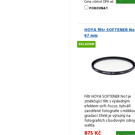
Cena včetně DPH od
POROVNAT
HOYA filtr SOFTENER No
67 mm
SKLADEM
Filtr HOYA SOFTENER No1 je
změkčující filtr s výsledným
efektem soft-focus. Vytváří
zaostřené fotografie s měkko
gradací. Efekt je výrazný na
fotografiích s bodovým zdro
světla.
875 Kč