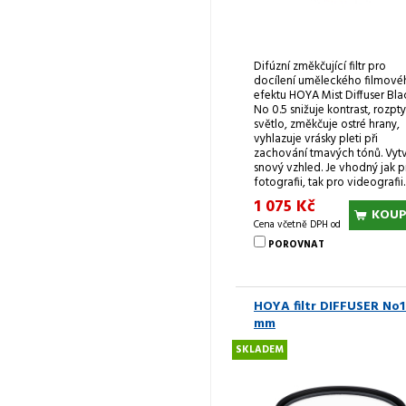
Difúzní změkčující filtr pro
docílení uměleckého filmové
efektu HOYA Mist Diffuser Bla
No 0.5 snižuje kontrast, rozpty
světlo, změkčuje ostré hrany,
vyhlazuje vrásky pleti při
zachování tmavých tónů. Vytv
snový vzhled. Je vhodný jak p
fotografii, tak pro videografii.
1 075 Kč
KOUP
Cena včetně DPH od
POROVNAT
HOYA filtr DIFFUSER No1
mm
SKLADEM