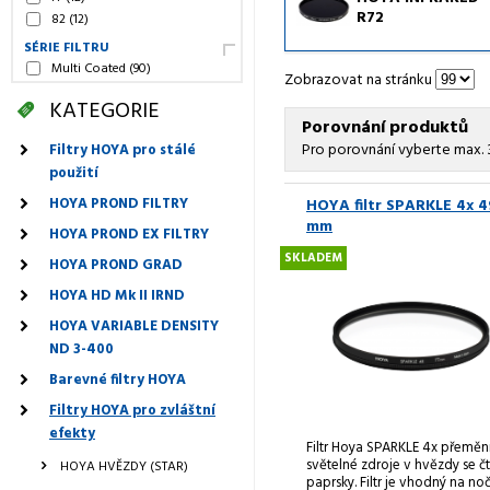
R72
82
(12)
SÉRIE FILTRU
Multi Coated
(90)
Zobrazovat na stránku
KATEGORIE
Porovnání produktů
Pro porovnání vyberte max. 
Filtry HOYA pro stálé
použití
HOYA PROND FILTRY
HOYA filtr SPARKLE 4x 4
mm
HOYA PROND EX FILTRY
SKLADEM
HOYA PROND GRAD
HOYA HD Mk II IRND
HOYA VARIABLE DENSITY
ND 3-400
Barevné filtry HOYA
Filtry HOYA pro zvláštní
efekty
Filtr Hoya SPARKLE 4x přeměn
světelné zdroje v hvězdy se č
HOYA HVĚZDY (STAR)
paprsky. Filtr je vhodný na no