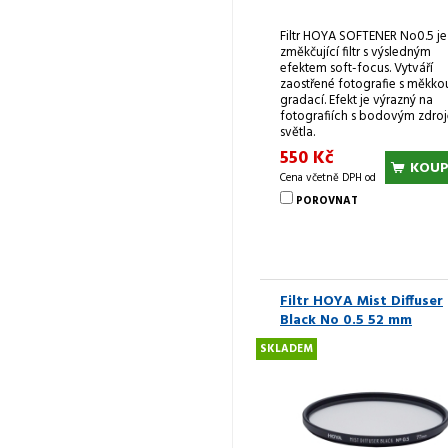
Filtr HOYA SOFTENER No0.5 je
změkčující filtr s výsledným
efektem soft-focus. Vytváří
zaostřené fotografie s měkko
gradací. Efekt je výrazný na
fotografiích s bodovým zdro
světla.
550 Kč
KOUP
Cena včetně DPH od
POROVNAT
Filtr HOYA Mist Diffuser
Black No 0.5 52 mm
SKLADEM