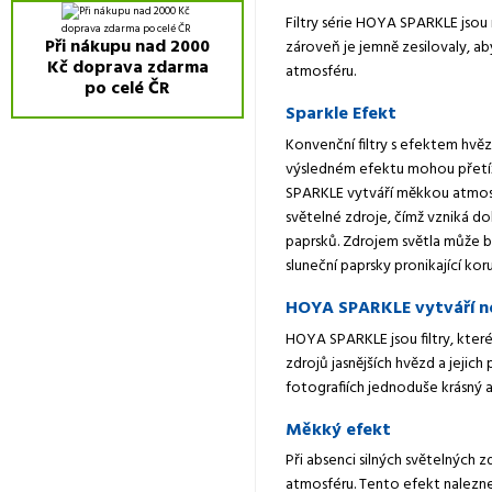
Filtry série HOYA SPARKLE jsou 
Při nákupu nad 2000
zároveň je jemně zesilovaly, ab
Kč doprava zdarma
atmosféru.
po celé ČR
Sparkle Efekt
Konvenční filtry s efektem hvěz
výsledném efektu mohou přetíži
SPARKLE vytváří měkkou atmosf
světelné zdroje, čímž vzniká d
paprsků. Zdrojem světla může b
sluneční paprsky pronikající ko
HOYA SPARKLE vytváří no
HOYA SPARKLE jsou filtry, které
zdrojů jasnějších hvězd a jejic
fotografiích jednoduše krásný a 
Měkký efekt
Při absenci silných světelných 
atmosféru. Tento efekt nalezne