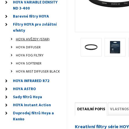
HOYA VARIABLE DENSITY
ND 3-400
Barevné filtry HOYA
Filtry HOYA pro zvláštní
efekty
HOYA HVĚZDY (STAR)
HOYA DIFFUSER
HOYA FOG FILTRY
HOYA SOFTENER
HOYA MIST DIFFUSER BLACK
HOYA INFRARED R72
HOYA ASTRO
Sady filtrů Hoya
HOYA Instant Action
DETAILNÍ POPIS
VLASTNOS
Doprodej filtrů Hoya a
Kenko
Kreativní filtry série H