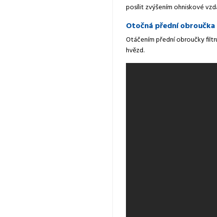
posílit zvýšením ohniskové vzd
Otočná přední obroučka
Otáčením přední obroučky filtr
hvězd.