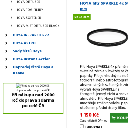
HOYA DIFFUSER
HOYA filtr SPARKLE 4x 5
mm
HOYA FOG FILTRY
SKLADEM
HOYA SOFTENER
HOYA MIST DIFFUSER BLACK
HOYA INFRARED R72
HOYA ASTRO
Sady filtrů Hoya
HOYA Instant Action
Filtr Hoya SPARKLE 4x přeměn
Doprodej filtrů Hoya a
světelné zdroje v hvězdy se č
Kenko
paprsky. Filtr je vhodný na no
fotografii nebo astrofotografii
absenci silných světelných zd
vytváří Hoya SPARKLE na
fotografii jemný efekt a snov
Při nákupu nad 2000
atmosféru. Filtr Hoya SPARKLE
Kč doprava zdarma
umožňuje změnit polohu pap
po celé ČR
otočením přední strany filtru.
1 150 Kč
KOUP
Cena včetně DPH od
POROVNAT