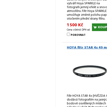
vytváří Hoya SPARKLE na
fotografii jemný efekt a snov
atmosféru. Filtr Hoya SPARKLE
umožňuje změnit polohu pap
otočením přední strany filtru.
1 500 Kč
KOUP
Cena včetně DPH od
POROVNAT
HOYA filtr STAR 4x 49 
Filtr HOYA STAR 4x (HVĚZDA 
dodává fotografiím na jasnýc
bodově osvětlených místech