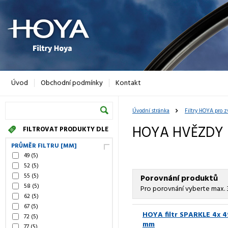
Úvod
Obchodní podmínky
Kontakt
Úvodní stránka
Filtry HOYA pro z
HOYA HVĚZDY 
FILTROVAT PRODUKTY DLE
PRŮMĚR FILTRU [MM]
49
(5)
52
(5)
55
(5)
Porovnání produktů
58
(5)
Pro porovnání vyberte max. 
62
(5)
67
(5)
HOYA filtr SPARKLE 4x 4
72
(5)
mm
77
(5)