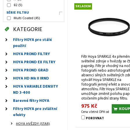
82
(5)
SKLADEM
SÉRIE FILTRU
Multi Coated
(45)
KATEGORIE
Filtry HOYA pro stálé
použití
HOYA PROND FILTRY
Filtr Hoya SPARKLE 4x přeměn
světelné zdroje v hvězdy se č
HOYA PROND EX FILTRY
paprsky. Filtr je vhodný na no
HOYA PROND GRAD
fotografii nebo astrofotografii
absenci silných světelných zd
HOYA HD Mk II IRND
vytváří Hoya SPARKLE na
fotografii jemný efekt a snov
HOYA VARIABLE DENSITY
atmosféru. Filtr Hoya SPARKLE
ND 3-400
umožňuje změnit polohu pap
otočením přední strany filtru.
Barevné filtry HOYA
975 Kč
KOUP
Filtry HOYA pro zvláštní
Cena včetně DPH od
efekty
POROVNAT
HOYA HVĚZDY (STAR)