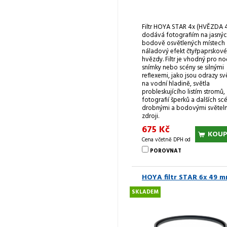
Filtr HOYA STAR 4x (HVĚZDA 
dodává fotografiím na jasnýc
bodově osvětlených místech
náladový efekt čtyřpaprskové
hvězdy. Filtr je vhodný pro no
snímky nebo scény se silnými
reflexemi, jako jsou odrazy sv
na vodní hladině, světla
probleskujícího listím stromů,
fotografií šperků a dalších scé
drobnými a bodovými světel
zdroji.
675 Kč
KOUP
Cena včetně DPH od
POROVNAT
HOYA filtr STAR 6x 49 
SKLADEM