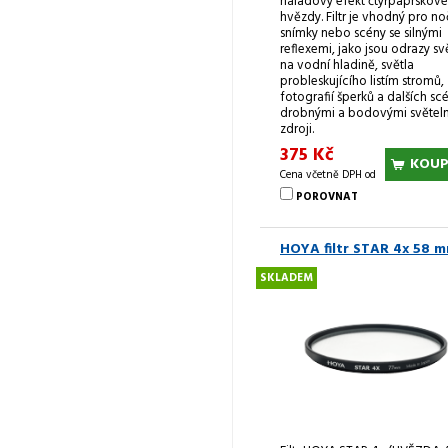
náladový efekt čtyřpaprskové
hvězdy. Filtr je vhodný pro no
snímky nebo scény se silnými
reflexemi, jako jsou odrazy sv
na vodní hladině, světla
probleskujícího listím stromů,
fotografií šperků a dalších scé
drobnými a bodovými světel
zdroji.
375 Kč
KOUP
Cena včetně DPH od
POROVNAT
HOYA filtr STAR 4x 58 
SKLADEM