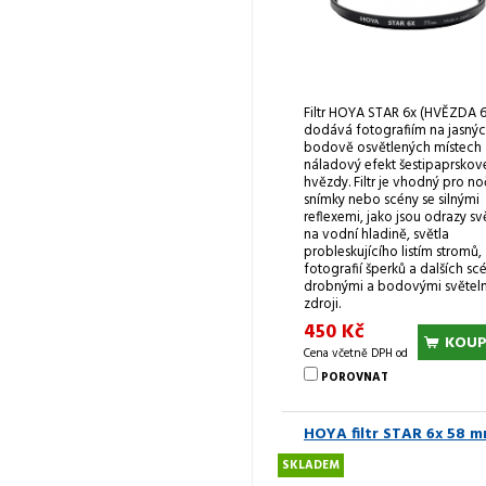
Filtr HOYA STAR 6x (HVĚZDA 6
dodává fotografiím na jasnýc
bodově osvětlených místech
náladový efekt šestipaprskov
hvězdy. Filtr je vhodný pro no
snímky nebo scény se silnými
reflexemi, jako jsou odrazy sv
na vodní hladině, světla
probleskujícího listím stromů,
fotografií šperků a dalších scé
drobnými a bodovými světel
zdroji.
450 Kč
KOUP
Cena včetně DPH od
POROVNAT
HOYA filtr STAR 6x 58 
SKLADEM