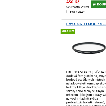
450 Kč
KOUP
Cena včetně DPH od
POROVNAT
HOYA filtr STAR 8x 58 
SKLADEM
Filtr HOYA STAR 8x (HVĚZDA 8
dodává fotografiím na jasnýc
bodově osvětlených místech
náladový efekt osmipaprsko
hvězdy. Filtr je vhodný pro no
snímky nebo scény se silnými
reflexemi, jako jsou odrazy sv
na vodní hladině, světla
probleskujícího listím stromů,