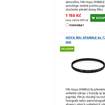
atmosféru. Filtr Hoya SPARKLE
umožňuje změnit polohu pap
otočením přední strany filtru.
1 150 Kč
KOUP
Cena včetně DPH od
POROVNAT
HOYA filtr SPARKLE 6x 7
mm
SKLADEM
Filtr Hoya SPARKLE 6x přeměn
světelné zdroje v hvězdy se še
paprsky. Filtr je vhodný na no
fotografii nebo astrofotografii
absenci silných světelných zd