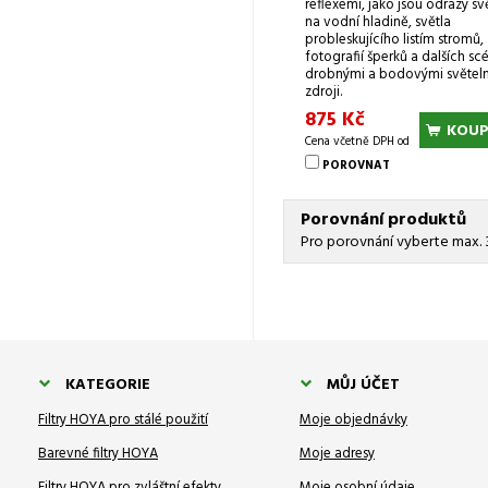
reflexemi, jako jsou odrazy sv
na vodní hladině, světla
probleskujícího listím stromů,
fotografií šperků a dalších scé
drobnými a bodovými světel
zdroji.
875 Kč
KOUP
Cena včetně DPH od
POROVNAT
Porovnání produktů
Pro porovnání vyberte max. 
KATEGORIE
MŮJ ÚČET
Filtry HOYA pro stálé použití
Moje objednávky
Barevné filtry HOYA
Moje adresy
Filtry HOYA pro zvláštní efekty
Moje osobní údaje