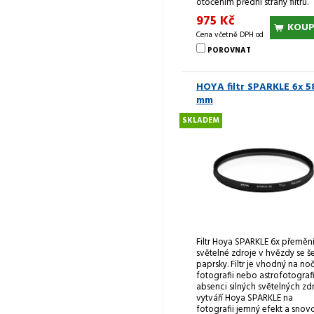
otočením přední strany filtru.
975 Kč
KOUP
Cena včetně DPH od
POROVNAT
HOYA filtr SPARKLE 6x 5
mm
SKLADEM
Filtr Hoya SPARKLE 6x přeměn
světelné zdroje v hvězdy se še
paprsky. Filtr je vhodný na no
fotografii nebo astrofotografii
absenci silných světelných zd
vytváří Hoya SPARKLE na
fotografii jemný efekt a snov