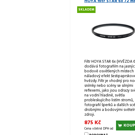
HOYA filtr STAR 6x 72 
SKLADEM
Filtr HOYA STAR 6x (HVĚZDA 6
dodává fotografiím na jasnýc
bodově osvětlených místech
náladový efekt šestipaprskov
hvězdy. Filtr je vhodný pro no
snímky nebo scény se silnými
reflexemi, jako jsou odrazy sv
na vodní hladině, světla
probleskujícího listím stromů,
fotografií šperků a dalších scé
drobnými a bodovými světel
zdroji.
875 Kč
KOUP
Cena včetně DPH od