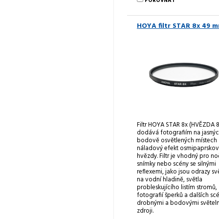
POROVNAT
HOYA filtr STAR 8x 49 
Filtr HOYA STAR 8x (HVĚZDA 8
dodává fotografiím na jasnýc
bodově osvětlených místech
náladový efekt osmipaprsko
hvězdy. Filtr je vhodný pro no
snímky nebo scény se silnými
reflexemi, jako jsou odrazy sv
na vodní hladině, světla
probleskujícího listím stromů,
fotografií šperků a dalších scé
drobnými a bodovými světel
zdroji.