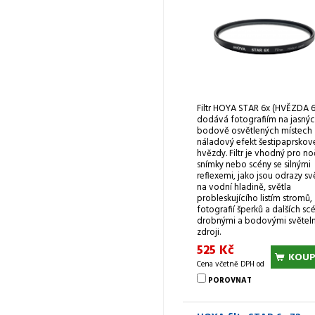
Filtr HOYA STAR 6x (HVĚZDA 6
dodává fotografiím na jasnýc
bodově osvětlených místech
náladový efekt šestipaprskov
hvězdy. Filtr je vhodný pro no
snímky nebo scény se silnými
reflexemi, jako jsou odrazy sv
na vodní hladině, světla
probleskujícího listím stromů,
fotografií šperků a dalších scé
drobnými a bodovými světel
zdroji.
525 Kč
KOUP
Cena včetně DPH od
POROVNAT