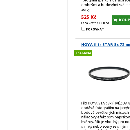
fotografií šperků a dalších scé
drobnými a bodovými světel
zdroji.
525 Kč
KOUP
Cena včetně DPH od
POROVNAT
HOYA filtr STAR 8x 72 
SKLADEM
Filtr HOYA STAR 8x (HVĚZDA 8
dodává fotografiím na jasnýc
bodově osvětlených místech
náladový efekt osmipaprsko
hvězdy. Filtr je vhodný pro no
snímky nebo scény se silnými