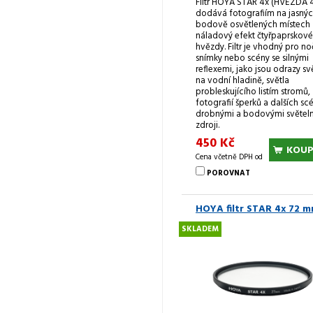
Filtr HOYA STAR 4x (HVĚZDA 
dodává fotografiím na jasnýc
bodově osvětlených místech
náladový efekt čtyřpaprskové
hvězdy. Filtr je vhodný pro no
snímky nebo scény se silnými
reflexemi, jako jsou odrazy sv
na vodní hladině, světla
probleskujícího listím stromů,
fotografií šperků a dalších scé
drobnými a bodovými světel
zdroji.
450 Kč
KOUP
Cena včetně DPH od
POROVNAT
HOYA filtr STAR 4x 72 
SKLADEM