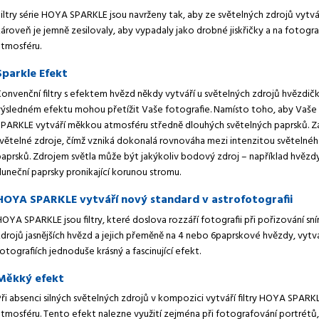
Filtry série HOYA SPARKLE jsou navrženy tak, aby ze světelných zdrojů vytvá
ároveň je jemně zesilovaly, aby vypadaly jako drobné jiskřičky a na fotogra
atmosféru.
Sparkle Efekt
onvenční filtry s efektem hvězd někdy vytváří u světelných zdrojů hvězdičky
výsledném efektu mohou přetížit Vaše fotografie. Namísto toho, aby Vaše f
SPARKLE vytváří měkkou atmosféru středně dlouhých světelných paprsků. Zá
světelné zdroje, čímž vzniká dokonalá rovnováha mezi intenzitou světelnéh
paprsků. Zdrojem světla může být jakýkoliv bodový zdroj – například hvězdy
luneční paprsky pronikající korunou stromu.
HOYA SPARKLE vytváří nový standard v astrofotografii
OYA SPARKLE jsou filtry, které doslova rozzáří fotografii při pořizování sn
drojů jasnějších hvězd a jejich přeměně na 4 nebo 6paprskové hvězdy, vytvář
otografiích jednoduše krásný a fascinující efekt.
Měkký efekt
ři absenci silných světelných zdrojů v kompozici vytváří filtry HOYA SPARK
atmosféru. Tento efekt nalezne využití zejména při fotografování portrétů,