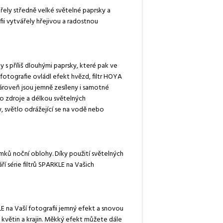
řely středně velké světelné paprsky a
fii vytvářely hřejivou a radostnou
 s příliš dlouhými paprsky, které pak ve
otografie ovládl efekt hvězd, filtr HOYA
roveň jsou jemně zesíleny i samotné
o zdroje a délkou světelných
, světlo odrážející se na vodě nebo
ímků noční oblohy. Díky použití světelných
í série filtrů SPARKLE na Vašich
LE na Vaší fotografii jemný efekt a snovou
 květin a krajin. Měkký efekt můžete dále