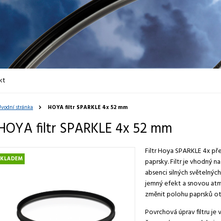
kt
vodní stránka
HOYA filtr SPARKLE 4x 52 mm
HOYA filtr SPARKLE 4x 52 mm
Filtr Hoya SPARKLE 4x pře
SKLADEM
paprsky. Filtr je vhodný na
absenci silných světelnýc
jemný efekt a snovou atm
změnit polohu paprsků oto
Povrchová úprav filtru je 