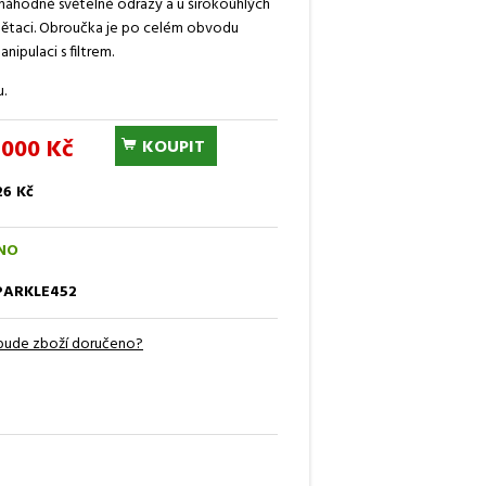
náhodné světelné odrazy a u širokoúhlých
inětaci. Obroučka je po celém obvodu
ipulaci s filtrem.
u.
 000 Kč
KOUPIT
26 Kč
NO
PARKLE452
bude zboží doručeno?