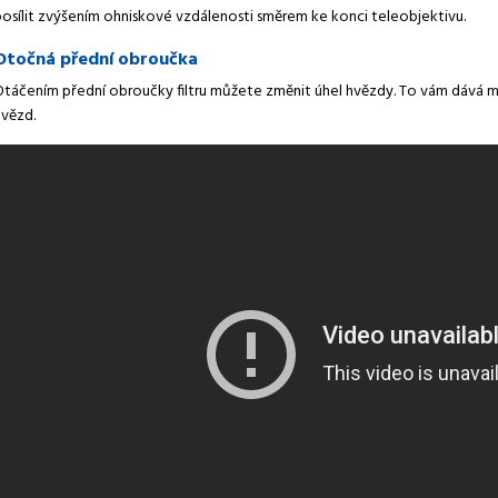
posílit zvýšením ohniskové vzdálenosti směrem ke konci teleobjektivu.
Otočná přední obroučka
Otáčením přední obroučky filtru můžete změnit úhel hvězdy. To vám dává m
hvězd.