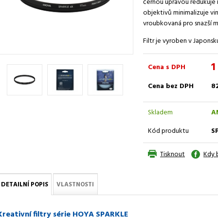
černou úpravou redukuje 
objektivů minimalizuje v
vroubkovaná pro snazší man
Filtr je vyroben v Japonsk
1
Cena s DPH
Cena bez DPH
8
Skladem
A
Kód produktu
S
Tisknout
Kdy 
DETAILNÍ POPIS
VLASTNOSTI
Kreativní filtry série HOYA SPARKLE