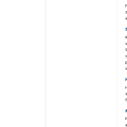
z
K
s
H
z
f
P