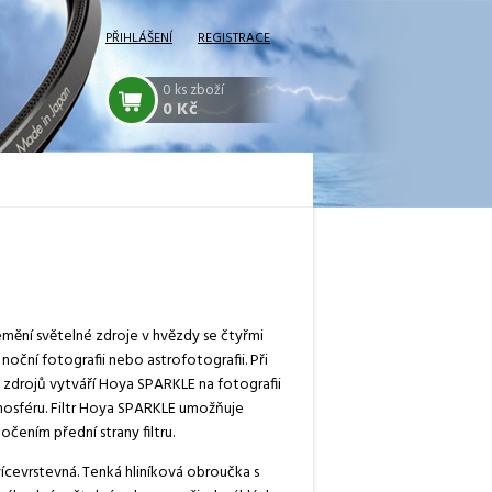
PŘIHLÁŠENÍ
REGISTRACE
0
ks zboží
0 Kč
mění světelné zdroje v hvězdy se čtyřmi
 noční fotografii nebo astrofotografii. Při
h zdrojů vytváří Hoya SPARKLE na fotografii
osféru. Filtr Hoya SPARKLE umožňuje
čením přední strany filtru.
vícevrstevná. Tenká hliníková obroučka s