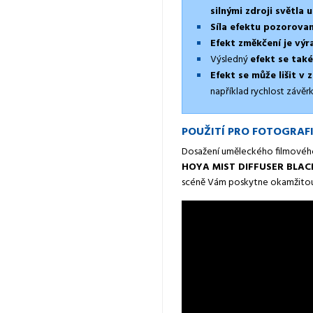
silnými zdroji světla
Síla efektu pozorovan
Efekt změkčení je výra
Výsledný
efekt se také
Efekt se může lišit v 
například rychlost závěr
POUŽITÍ PRO FOTOGRAFII
Dosažení uměleckého filmového ef
HOYA MIST DIFFUSER BLAC
scéně Vám poskytne okamžitou