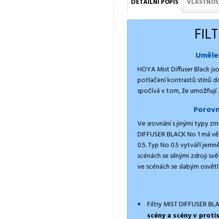
DETAILNÍ POPIS
VLASTNOS
FIL
Umělec
HOYA Mist Diffuser Black js
potlačení kontrastů stínů do
spočívá v tom, že umožňují 
Porovn
Ve srovnání s jinými typy z
DIFFUSER BLACK No 1 má větš
0.5. Typ No 0.5 vytváří jemn
scénách se silnými zdroji svě
ve scénách se slabým osvětl
Filtry MIST DIFFUSER BLA
scény a scény v proti