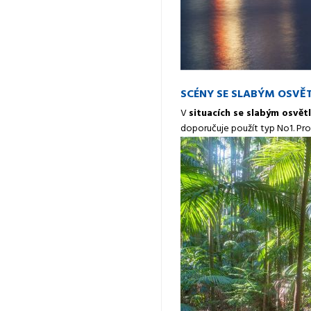
SCÉNY SE SLABÝM OSVĚ
V
situacích se slabým osvět
doporučuje použít typ No1. Pro 