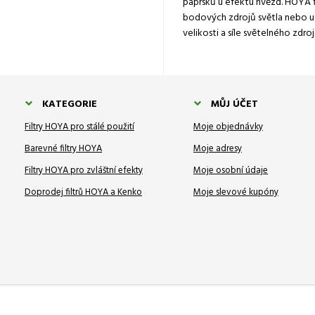
paprsků u efektu hvězd. HOYA f
bodových zdrojů světla nebo u j
velikosti a síle světelného zdr
KATEGORIE
MŮJ ÚČET
Filtry HOYA pro stálé použití
Moje objednávky
Barevné filtry HOYA
Moje adresy
Filtry HOYA pro zvláštní efekty
Moje osobní údaje
Doprodej filtrů HOYA a Kenko
Moje slevové kupóny