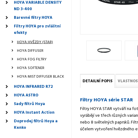
HOYA VARIABLE DENSITY
ND 3-400
Barevné filtry HOYA
Filtry HOYA pro zvláštní
efekty
HOYA HVĚZDY (STAR)
HOYA DIFFUSER
HOYA FOG FILTRY
HOYA SOFTENER
HOYA MIST DIFFUSER BLACK
DETAILNÍ POPIS
VLASTNOS
HOYA INFRARED R72
HOYA ASTRO
Filtry HOYA série STAR
Sady filtrů Hoya
Filtry HOYA STAR vytváří na fot
HOYA Instant Action
vyrábějí ve třech různých varia
Doprodej filtrů Hoya a
nebo 8 světelných paprsků. Filt
Kenko
účelem vytvoření hvězdného e