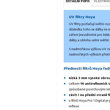
DETAILNÍ POPIS
VLASTNOS
UV filtry Hoya
UV filtry potlačují světlo ro
důsledku toho se dálky na 
záření (neviditelné pro lids
dálky a obloha velmi světlé 
S nadmořskou výškou UV záře
nadmořských výškách překlá
Přednosti filtrů Hoya řady
nízká 3 mm vysoká obro
celkem
14 antireflexních 
způsobené povrchovými re
závit i na přední straně f
u filtrů Hoya Pro 1 Digital je
reflexe