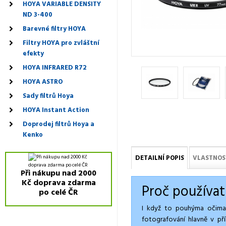
HOYA VARIABLE DENSITY
ND 3-400
Barevné filtry HOYA
Filtry HOYA pro zvláštní
efekty
HOYA INFRARED R72
HOYA ASTRO
Sady filtrů Hoya
HOYA Instant Action
Doprodej filtrů Hoya a
Kenko
DETAILNÍ POPIS
VLASTNOS
Při nákupu nad 2000
Kč doprava zdarma
Proč používat
po celé ČR
I když to pouhýma očima n
fotografování hlavně v p