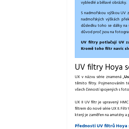
vybledlé a bělavé obrázky.
S nadmořskou výškou UV zář
nadmořských výškách překl
důsledku toho se dálky na 
důvod proč jsou na fotografi
UV filtry potlačují UV 
Kromě toho filtr navíc s
UV filtry Hoya s
UX v názvu série znamená „
Us
těmito filtry. Pojmenováním t
všech činností spojených s fot
UX II UV filtr je upravený HMC
filtrem do nové série UX II. Fil
který je zaměřen na amatéry a 
Přednosti UV filtrů Hoya 