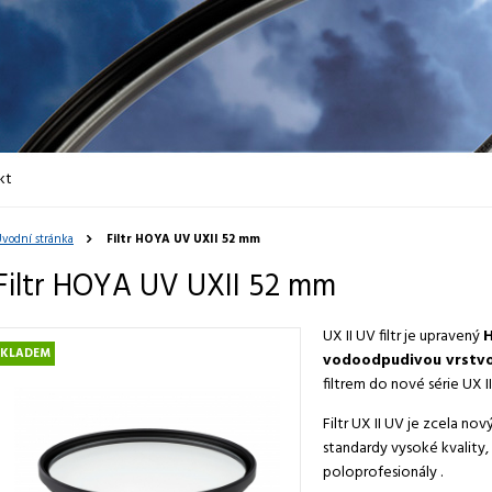
kt
vodní stránka
Filtr HOYA UV UXII 52 mm
Filtr HOYA UV UXII 52 mm
UX II UV filtr je upravený
H
SKLADEM
vodoodpudivou vrstvou
filtrem do nové série UX II
Filtr UX II UV je zcela n
standardy vysoké kvality,
poloprofesionály .