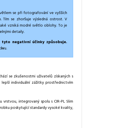
větlem se při fotografování ve vyšších
 Tím se zhoršuje výsledná ostrost. V
aké vzniká modré světlo oblohy. To je
elnými detaily.
é tyto negativní účinky způsobuje.
tiv
u.
chází se zkušenostmi uživatelů získaných s
epší individuální zážitky prostřednictvím
u vrstvou, integrovaný spolu s CIR-PL Slim
ýrobku poskytující standardy vysoké kvality,