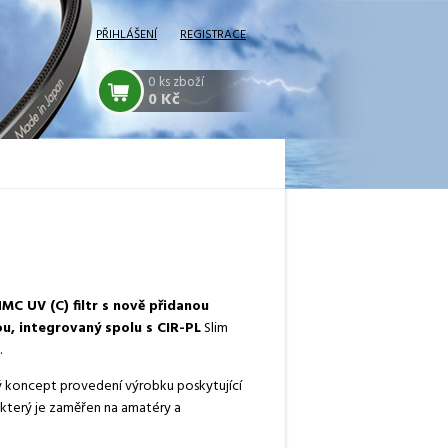
PŘIHLÁŠENÍ
REGISTRACE
0
ks zboží
0 Kč
MC UV (C) filtr s nově přidanou
, integrovaný spolu s CIR-PL
Slim
.
ový koncept provedení výrobku poskytující
 který je zaměřen na amatéry a