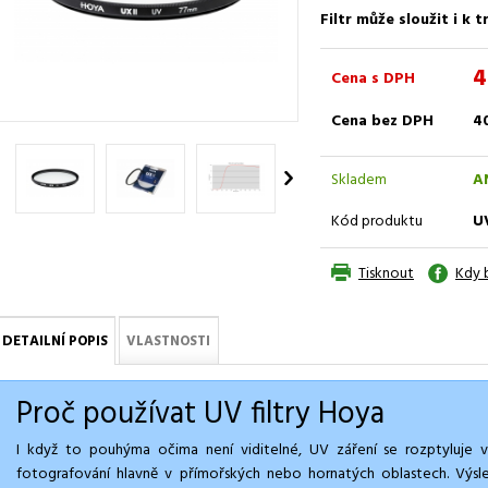
Filtr může sloužit i k
4
Cena s DPH
Cena bez DPH
4
Skladem
A
Kód produktu
U
Tisknout
Kdy 
DETAILNÍ POPIS
VLASTNOSTI
Proč používat UV filtry Hoya
I když to pouhýma očima není viditelné, UV záření se rozptyluje ve
fotografování hlavně v přímořských nebo hornatých oblastech. Výs