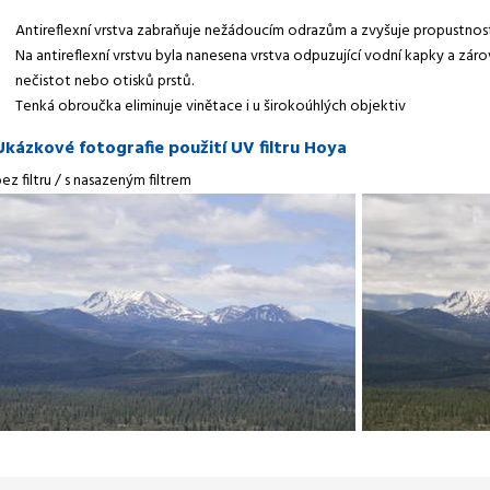
Antireflexní vrstva zabraňuje nežádoucím odrazům a zvyšuje propustnost
Na antireflexní vrstvu byla nanesena vrstva odpuzující vodní kapky a zárov
nečistot nebo otisků prstů.
Tenká obroučka eliminuje vinětace i u širokoúhlých objektiv
Ukázkové fotografie použití UV filtru Hoya
ez filtru / s nasazeným filtrem