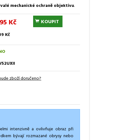
 trvalé mechanické ochraně objektivu
.
95 Kč
KOUPIT
09 Kč
NO
V52UXII
bude zboží doručeno?
lmi intenzivně a ovlivňuje obraz při
ledkem bývají rozmazané obrysy nebo