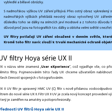
vybledlé a bělavé obrázky.
S nadmořskou výškou UV záření přibývá. Přes ostrý obraz vykreslený s
nadmořských výškách překládá neostrý obraz vytvořený UV zářením.
důsledku toho se dálky na snímcích jeví modravé a z tohoto důvodu t
důvod proč jsou na fotografiích tzv. dálky a obloha velmi světlé s nezřet
UV filtry potlačují UV záření obsažené v denním světle, kter
Kromě toho filtr navíc slouží k trvalé mechanické ochraně objek
UV filtry Hoya série UX II
UX v názvu série znamená „
User eXperience
“, což vyjadřuje vše, co při
těmito filtry. Pojmenováním této řady UX chceme uživatelům nabídnout l
všech činností spojených s fotografováním.
UX II UV filtr je upravený HMC UV (C) filtr s nově přidanou vodoodpudivo
iltrem do nové série UX II. Filtr UX II UV je zcela nový koncept provedení v
který je zaměřen na amatéry a poloprofesionály.
Přednosti UV filtrů Hoya série UX II