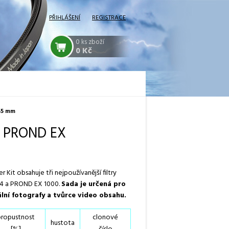
PŘIHLÁŠENÍ
REGISTRACE
0
ks zboží
0 Kč
 55 mm
rů PROND EX
Kit obsahuje tři nejpoužívanější filtry
4 a PROND EX 1000.
Sada je určená pro
lní fotografy a tvůrce video obsahu.
propustnost
clonové
hustota