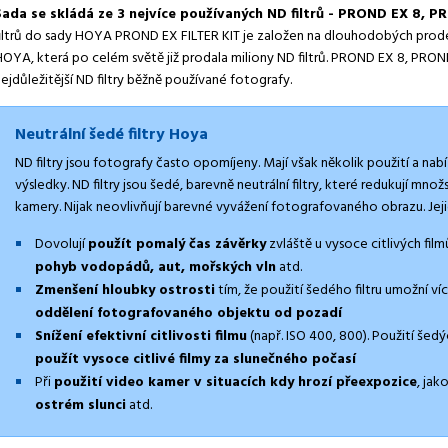
Sada se skládá ze 3 nejvíce používaných ND filtrů - PROND EX 8,
filtrů do sady HOYA PROND EX FILTER KIT je založen na dlouhodobých prod
HOYA, která po celém světě již prodala miliony ND filtrů. PROND EX 8, PRO
ejdůležitější ND filtry běžně používané fotografy.
Neutrální šedé filtry Hoya
ND filtry jsou fotografy často opomíjeny. Mají však několik použití a na
výsledky. ND filtry jsou šedé, barevně neutrální filtry, které redukují mno
kamery. Nijak neovlivňují barevné vyvážení fotografovaného obrazu. Jejich
Dovolují
použít pomalý čas závěrky
zvláště u vysoce citlivých fi
pohyb vodopádů, aut, mořských vln
atd.
Zmenšení hloubky ostrosti
tím, že použití šedého filtru umožní v
oddělení fotografovaného objektu od pozadí
Snížení efektivní citlivosti filmu
(např. ISO 400, 800). Použití šed
použít vysoce citlivé filmy za slunečného počasí
Při
použití video kamer v situacích kdy hrozí přeexpozice
, jak
ostrém slunci
atd.