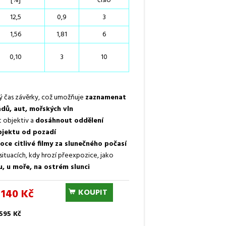
[%]
číslo
12,5
0,9
3
1,56
1,81
6
0,10
3
10
ý čas závěrky, což umožňuje
zaznamenat
dů, aut, mořských vln
t objektiv a
dosáhnout oddělení
jektu od pozadí
oce citlivé filmy za slunečného počasí
situacích, kdy hrozí přeexpozice, jako
, u moře, na ostrém slunci
 140 Kč
KOUPIT
595 Kč