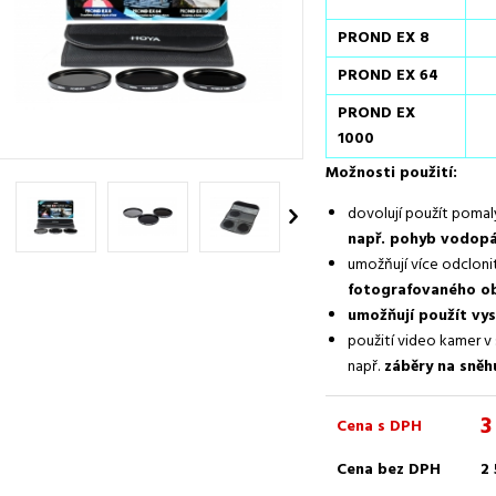
PROND EX 8
PROND EX 64
PROND EX
1000
Možnosti použití:
dovolují použít pomal
např. pohyb vodopá
umožňují více odcloni
fotografovaného ob
umožňují použít vys
použití video kamer v 
např.
záběry na sněhu
3
Cena s DPH
Cena bez DPH
2 