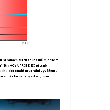
u stranách filtru současně
, v jediném
jí filtry HOYA PROND EX
přesně
kách a
dokonalé neutrální vyvážení
v
 v hliníkové obroučce vysoké 5,5 mm.