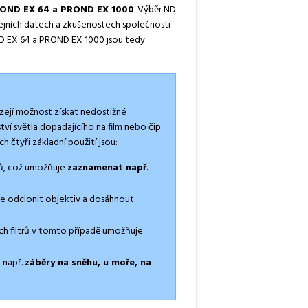
 PROND EX 64 a PROND EX 1000
. Výběr ND
ejních datech a zkušenostech společnosti
ND EX 64 a PROND EX 1000 jsou tedy
bízejí možnost získat nedostižné
žství světla dopadajícího na film nebo čip
 čtyři základní použití jsou:
lmů, což umožňuje
zaznamenat např.
íce odclonit objektiv a dosáhnout
ých filtrů v tomto případě umožňuje
o např.
záběry na sněhu, u moře, na