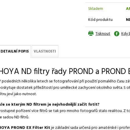
Skladem
A
Kód produktu
N
Tisknout
Kdy 
DETAILNÍ POPIS
VLASTNOSTI
HOYA ND filtry řady PROND a PROND 
V posledních několika letech se fotografování při použití pomalého času zá
poskytuje dostatek příležitostí pro umělecké zachycení okolního světa. S 
iltru jeví jako nutnost.
Ale se kterým ND filtrem je nejvhodnější začít fotit?
Postupné pořízení více filtrů se tak pro mnoho fotografů stalo realitou. 
e sadou ND filtrů.
HOYA PROND EX Filter Kit
je základní sada určená pro amatérské i profe