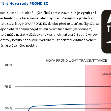
Filtry Hoya řady PROND EX
Nová série neutrálních šedých filtrů HOYA PROND EX je
vyrobená
technologií, která nemá obdoby u současných výrobců
a
která staví filtry HOYAPROND EX daleko před ostatní značky. Obraz
nepodléhá žádnému negativnímu ovlivnění barevným posunem,
který může nastat v důsledku nekvalitních materiálů, špatné výrobní
kontroly kvality nebo kvůli světelnému znečištění v infračerveném
pásmu světelného spektra .