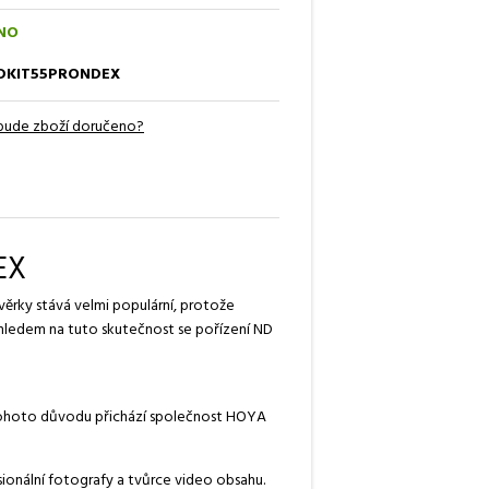
NO
DKIT55PRONDEX
bude zboží doručeno?
EX
věrky stává velmi populární, protože
ohledem na tuto skutečnost se pořízení ND
Z tohoto důvodu přichází společnost HOYA
sionální fotografy a tvůrce video obsahu.