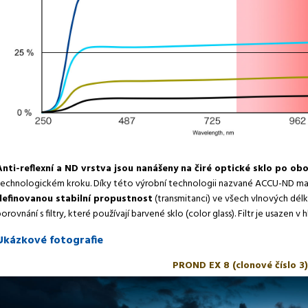
Anti-reflexní a ND vrstva jsou nanášeny na čiré optické sklo po obo
technologickém kroku. Díky této výrobní technologii nazvané ACCU-ND ma
definovanou stabilní propustnost
(transmitanci) ve všech vlnových dél
orovnání s filtry, které používají barvené sklo (color glass). Filtr je usazen
Ukázkové fotografie
PROND EX 8 (clonové číslo 3)