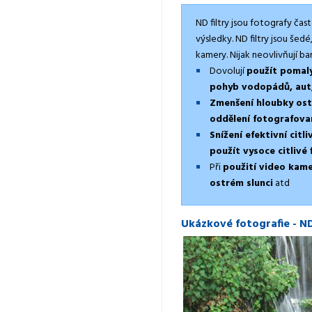
ND filtry jsou fotografy čas
výsledky. ND filtry jsou šedé
kamery. Nijak neovlivňují ba
Dovolují
použít pomalý
pohyb vodopádů, aut,
Zmenšení hloubky ost
oddělení fotografova
Snížení efektivní citli
použít vysoce citlivé
Při
použití video kame
ostrém slunci
atd
Ukázkové fotografie - ND 