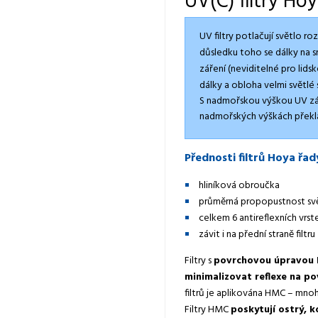
UV(C) filtry Ho
UV filtry potlačují světlo ro
důsledku toho se dálky na 
záření (neviditelné pro lids
dálky a obloha velmi světlé 
S nadmořskou výškou UV záře
nadmořských výškách překlá
Přednosti filtrů Hoya řa
hliníková obroučka
průměrná propopustnost sv
celkem 6 antireflexních vrste
závit i na přední straně filtru
Filtry s
povrchovou úpravou 
minimalizovat reflexe na pov
filtrů je aplikována HMC – mno
Filtry HMC
poskytují ostrý, 