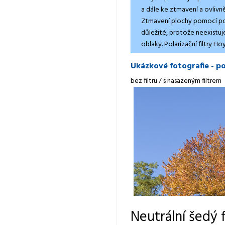
a dále ke ztmavení a ovlivn
Ztmavení plochy pomocí polar
důležité, protože neexistuje
oblaky. Polarizační filtry H
Ukázkové fotografie - pol
bez filtru / s nasazeným filtrem
Neutrální šedý 