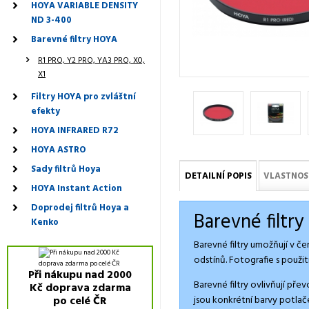
HOYA VARIABLE DENSITY
ND 3-400
Barevné filtry HOYA
R1 PRO, Y2 PRO, YA3 PRO, X0,
X1
Filtry HOYA pro zvláštní
efekty
HOYA INFRARED R72
HOYA ASTRO
Sady filtrů Hoya
DETAILNÍ POPIS
VLASTNOS
HOYA Instant Action
Doprodej filtrů Hoya a
Barevné filtr
Kenko
Barevné filtry umožňují v če
odstínů. Fotografie s použi
Při nákupu nad 2000
Barevné filtry ovlivňují pře
Kč doprava zdarma
jsou konkrétní barvy potlač
po celé ČR