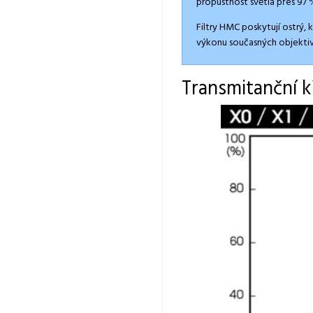
propustnost světla přes 97 
Filtry HMC poskytují ostrý,
výkonu současných objektiv
Transmitanční k