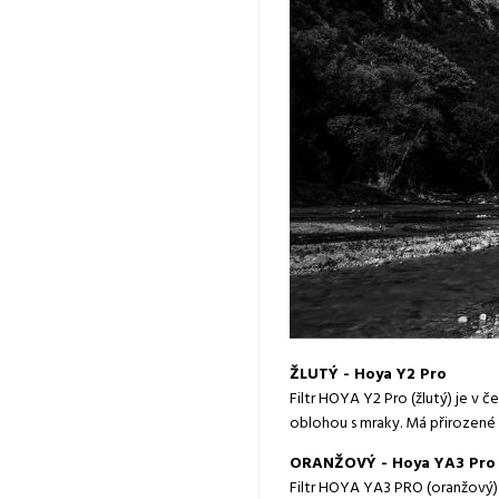
ŽLUTÝ - Hoya Y2 Pro
Filtr HOYA Y2 Pro (žlutý) je v 
oblohou s mraky. Má přirozené 
ORANŽOVÝ - Hoya YA3 Pro
Filtr HOYA YA3 PRO (oranžový)