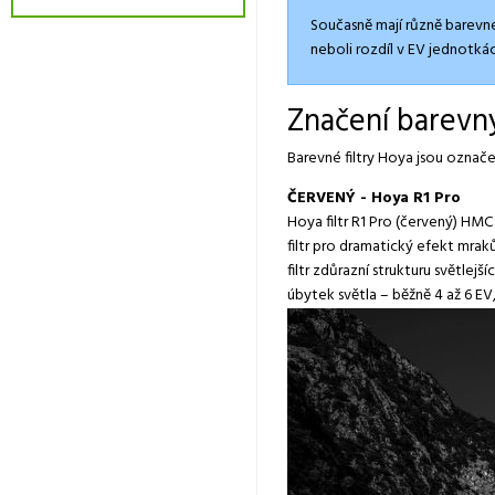
Současně mají různě barevné 
neboli rozdíl v EV jednotkác
Značení barevný
Barevné filtry Hoya jsou ozna
ČERVENÝ - Hoya R1 Pro
Hoya filtr R1 Pro (červený) HMC
filtr pro dramatický efekt mrak
filtr zdůrazní strukturu světlejš
úbytek světla – běžně 4 až 6 E