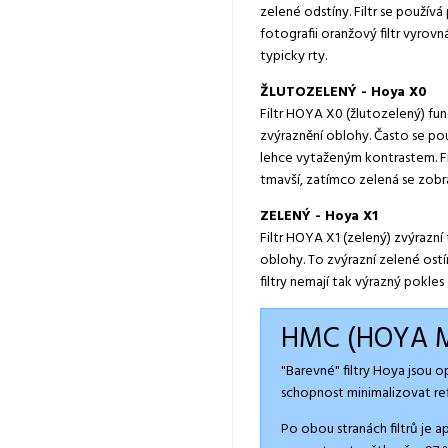
zelené odstíny. Filtr se použív
fotografii oranžový filtr vyrov
typicky rty.
ŽLUTOZELENÝ - Hoya X0
Filtr HOYA X0 (žlutozelený) fun
zvýraznění oblohy. Často se pou
lehce vytaženým kontrastem. Fil
tmavší, zatímco zelená se zobra
ZELENÝ - Hoya X1
Filtr HOYA X1 (zelený) zvýrazní
oblohy. To zvýrazní zelené ostíny
filtry nemají tak výrazný pokles
HMC (HOYA M
"Barevné" filtry Hoya jsou 
schopnost minimalizovat refl
Po obou stranách filtrů je