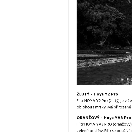
ŽLUTÝ - Hoya Y2 Pro
Filtr HOYA Y2 Pro (žlutý) je v 
oblohou s mraky. Má přirozené 
ORANŽOVÝ - Hoya YA3 Pro
Filtr HOYA YA3 PRO (oranžový)
zelené odstíny. Filtr se použív