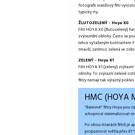
fotografii oranžový filtr vyrov
typicky rty.
ŽLUTOZELENÝ - Hoya X0
Filtr HOYA X0 (žlutozelený) fun
zvýraznění oblohy. Často se pou
lehce vytaženým kontrastem. Fil
tmavší, zatímco zelená se zobra
ZELENÝ - Hoya X1
Filtr HOYA X1 (zelený) zvýrazní
oblohy. To zvýrazní zelené ostíny
filtry nemají tak výrazný pokles
HMC (HOYA M
"Barevné" filtry Hoya jsou 
schopnost minimalizovat refl
Po obou stranách filtrů je
propustnost světla přes 97 