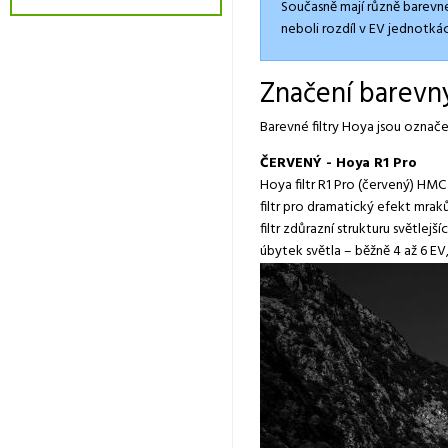
Současně mají různě barevné 
neboli rozdíl v EV jednotkác
Značení barevný
Barevné filtry Hoya jsou ozna
ČERVENÝ - Hoya R1 Pro
Hoya filtr R1 Pro (červený) HMC
filtr pro dramatický efekt mrak
filtr zdůrazní strukturu světlejš
úbytek světla – běžně 4 až 6 E