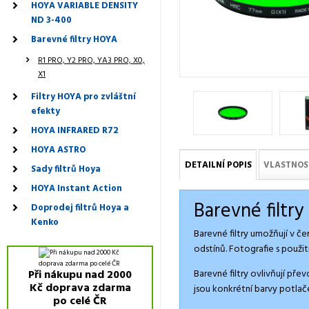
HOYA VARIABLE DENSITY
ND 3-400
Barevné filtry HOYA
R1 PRO, Y2 PRO, YA3 PRO, X0,
X1
Filtry HOYA pro zvláštní
efekty
HOYA INFRARED R72
HOYA ASTRO
DETAILNÍ POPIS
VLASTNOS
Sady filtrů Hoya
HOYA Instant Action
Barevné filtr
Doprodej filtrů Hoya a
Kenko
Barevné filtry umožňují v če
odstínů. Fotografie s použi
Barevné filtry ovlivňují pře
Při nákupu nad 2000
Kč doprava zdarma
jsou konkrétní barvy potlač
po celé ČR