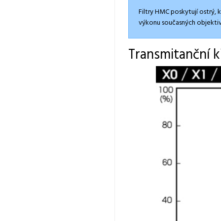
Filtry HMC poskytují ostrý,
výkonu současných objektiv
Transmitanční k