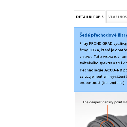
DETAILNÍ POPIS
VLASTNOS
Šedé přechodové fil
Filtry PROND GRAD využívají 
firmy HOYA, které je opat
vrstvou. Tato vrstva rovno
světelného spektra a to i v o
Technologie ACCU-ND
po
zaručuje neutrální vyvážení 
propustnost (transmitanci).