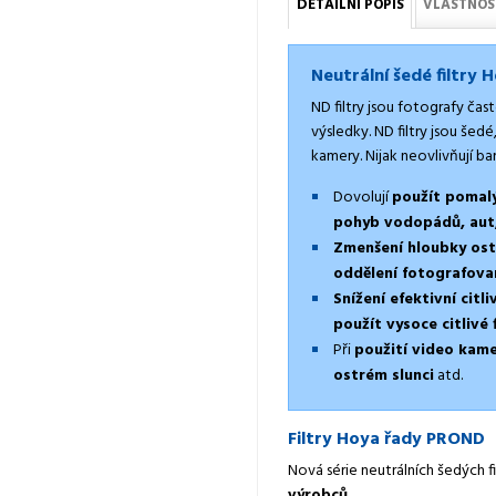
DETAILNÍ POPIS
VLASTNOS
Neutrální šedé filtry 
ND filtry jsou fotografy čas
výsledky. ND filtry jsou šedé
kamery. Nijak neovlivňují ba
Dovolují
použít pomalý
pohyb vodopádů, aut,
Zmenšení hloubky ost
oddělení fotografova
Snížení efektivní citli
použít vysoce citlivé
Při
použití video kame
ostrém slunci
atd.
Filtry Hoya řady PROND
Nová série neutrálních šedých
výrobců
.