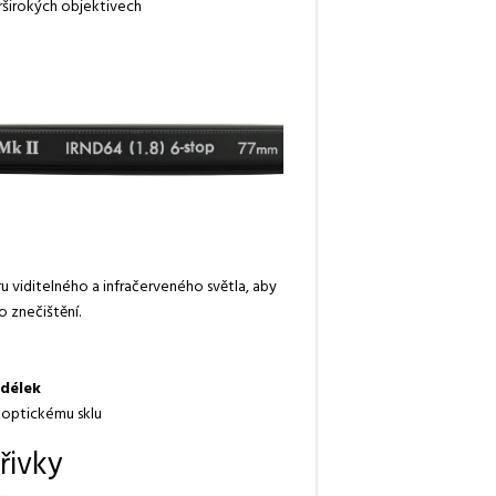
rširokých objektivech
 viditelného a infračerveného světla, aby
 znečištění.
 délek
optickému sklu
řivky