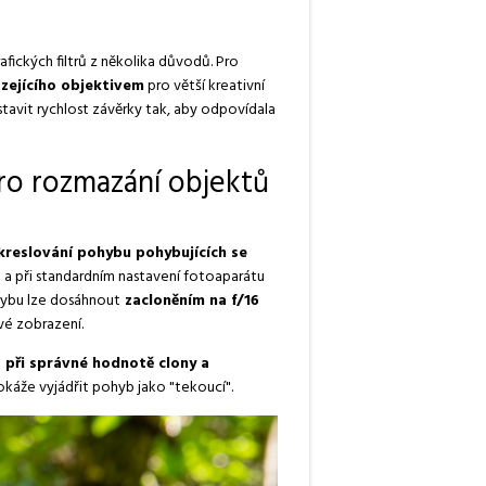
afických filtrů z několika důvodů. Pro
ázejícího objektivem
pro větší kreativní
tavit rychlost závěrky tak, aby odpovídala
pro rozmazání objektů
kreslování pohybu pohybujících se
u a při standardním nastavení fotoaparátu
hybu lze dosáhnout
zacloněním na f/16
ové zobrazení.
t při správné hodnotě clony a
dokáže vyjádřit pohyb jako "tekoucí".