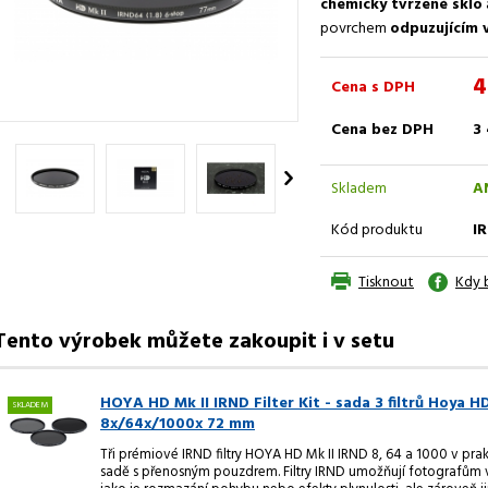
chemicky tvrzené sklo
povrchem
odpuzujícím 
4
Cena s DPH
Cena bez DPH
3
Skladem
A
Kód produktu
I
Tisknout
Kdy 
Tento výrobek můžete zakoupit i v setu
HOYA HD Mk II IRND Filter Kit - sada 3 filtrů Hoya H
SKLADEM
8x/64x/1000x 72 mm
Tři prémiové IRND filtry HOYA HD Mk II IRND 8, 64 a 1000 v pra
sadě s přenosným pouzdrem.
Filtry IRND umožňují fotografům 