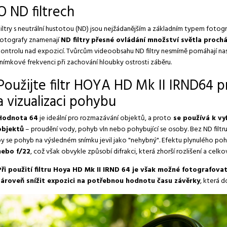
O ND filtrech
iltry s neutrální hustotou (ND) jsou nejžádanějším a základním typem fotogr
fotografy znamenají
ND filtry přesné ovládání množství světla proch
kontrolu nad expozicí. Tvůrcům videoobsahu ND filtry nesmírně pomáhají nas
snímkové frekvenci při zachování hloubky ostrosti záběru.
Použijte filtr HOYA HD Mk II IRND64 
a vizualizaci pohybu
Hodnota 64
je ideální pro rozmazávání objektů, a proto
se používá k vy
objektů
– proudění vody, pohyb vln nebo pohybující se osoby. Bez ND filtr
by se pohyb na výsledném snímku jevil jako "nehybný". Efektu plynulého po
nebo f/22
, což však obvykle způsobí difrakci, která zhorší rozlišení a celk
Při použití filtru Hoya HD Mk II IRND 64 je však možné fotografova
zároveň snížit expozici na potřebnou hodnotu času závěrky
, která 