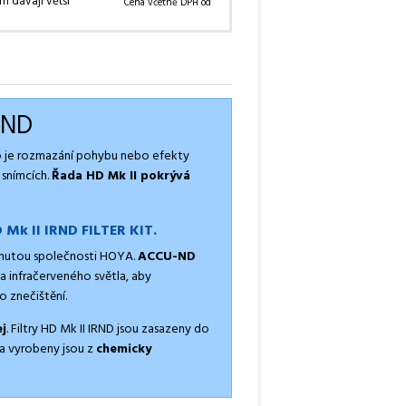
m dávají větší
Cena včetně DPH od
RND
o je rozmazání pohybu nebo efekty
 snímcích.
Řada HD Mk II pokrývá
 Mk II IRND FILTER KIT.
inutou společnosti HOYA.
ACCU-ND
a infračerveného světla, aby
 znečištění.
j
. Filtry HD Mk II IRND jsou zasazeny do
 a vyrobeny jsou z
chemicky