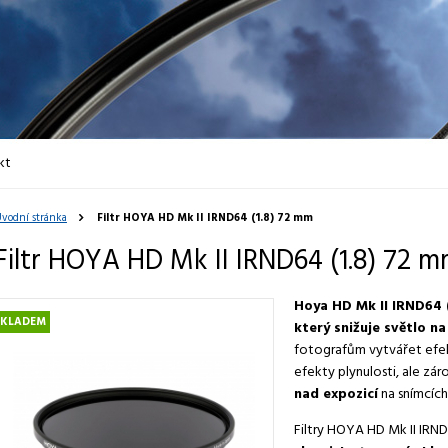
kt
vodní stránka
Filtr HOYA HD Mk II IRND64 (1.8) 72 mm
Filtr HOYA HD Mk II IRND64 (1.8) 72 
Hoya HD Mk II IRND64 (1
SKLADEM
který snižuje světlo na
fotografům vytvářet efek
efekty plynulosti, ale zár
nad expozicí
na snímcích
Filtry HOYA HD Mk II IRND