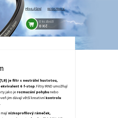
PŘIHLÁŠENÍ
REGISTRACE
0
ks zboží
0 Kč
mm
,8) je filtr s neutrální hustotou,
 ekvivalent 6 f-stop
. Filtry IRND umožňují
ty jako je
rozmazání pohybu
nebo
oveň jim dávají větší kreativní
kontrolu
.
 mají
nízkoprofilový rámeček,