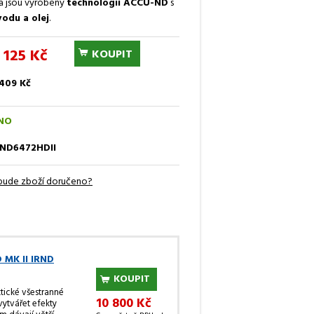
a jsou vyrobeny
technologií ACCU-ND
s
vodu a olej
.
 125 Kč
KOUPIT
 409 Kč
NO
RND6472HDII
bude zboží doručeno?
D MK II IRND
KOUPIT
ktické všestranné
10 800 Kč
vytvářet efekty