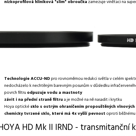
nízkoprofilová hliníková "slim" obroučka
zamezuje vinětaci na supe
Technologie ACCU-ND
pro rovnoměrnou redukci světla v celém spektru
nedocházelo k nechtěným barevným posunům v důsledku infračerveného
povrch filtru
odpuzuje vodu a mastnoty
závit i na přední straně filtru
a je možné na ně nasadit i krytku
Hoya optické
sklo s ostrým ohraničením propouštěných vlnových
chemicky tvrzené sklo, které má 4x vyšší pevnost
oproti běžnému 
HOYA HD Mk II IRND - transmitanční k