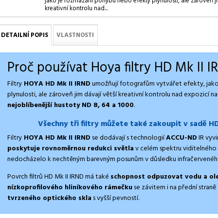
jako je rozmazání pohybu nebo efekty plynulosti, ale zároveň ji
kreativní kontrolu nad...
DETAILNÍ POPIS
VLASTNOSTI
Proč používat Hoya filtry HD Mk II I
Filtry
HOYA HD Mk II IRND
umožňují fotografům vytvářet efekty, jak
plynulosti, ale zároveň jim dávají větší kreativní kontrolu nad expozicí na
nejoblíbenější hustoty ND 8, 64 a 1000
.
Všechny tři filtry můžete také zakoupit v sadě
HD
Filtry
HOYA HD Mk II IRND
se dodávají s technologií
ACCU-ND
IR vyv
poskytuje rovnoměrnou redukci světla
v celém spektru viditelného 
nedocházelo k nechtěným barevným posunům v důsledku infračerveného
Povrch filtrů HD Mk II IRND má také
schopnost odpuzovat vodu a ole
nízkoprofilového hliníkového rámečku
se závitem i na přední straně
tvrzeného optického skla
s vyšší pevností.