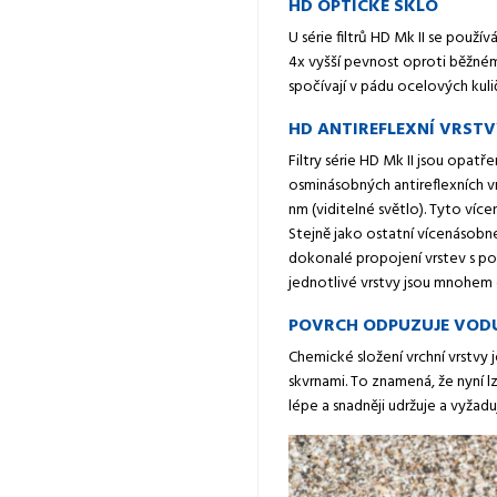
HD OPTICKÉ SKLO
U série filtrů HD Mk II se použ
4x vyšší pevnost oproti běžném
spočívají v pádu ocelových kuli
HD ANTIREFLEXNÍ VRST
Filtry série HD Mk II jsou opat
osminásobných antireflexních v
nm (viditelné světlo). Tyto více
Stejně jako ostatní vícenásobné
dokonalé propojení vrstev s po
jednotlivé vrstvy jsou mnohem o
POVRCH ODPUZUJE VOD
Chemické složení vrchní vrstvy
skvrnami. To znamená, že nyní lz
lépe a snadněji udržuje a vyžadu