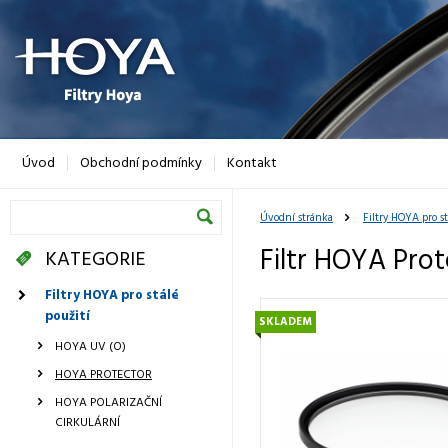
Úvod
Obchodní podmínky
Kontakt
Úvodní stránka
Filtry HOYA pro st
Filtr HOYA Pro
KATEGORIE
Filtry HOYA pro stálé
použití
SKLADEM
HOYA UV (O)
HOYA PROTECTOR
HOYA POLARIZAČNÍ
CIRKULÁRNÍ