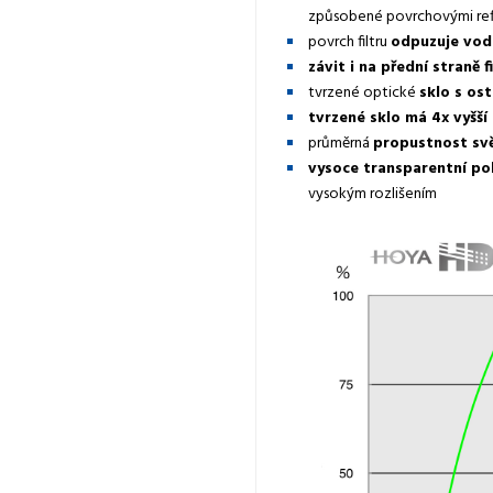
způsobené povrchovými re
povrch filtru
odpuzuje vod
závit i na přední straně f
tvrzené optické
sklo s os
tvrzené sklo má 4x vyšší
průměrná
propustnost sv
vysoce transparentní pol
vysokým rozlišením