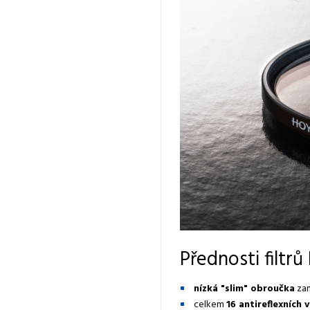
Přednosti filtr
nízká "slim" obroučka
zam
celkem
16 antireflexních 