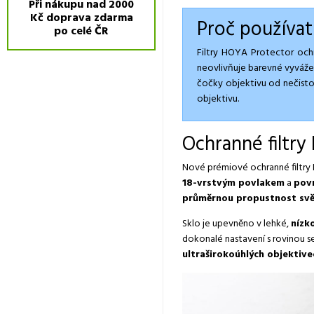
Při nákupu nad 2000
Kč doprava zdarma
Proč používat
po celé ČR
Filtry HOYA Protector ochrá
neovlivňuje barevné vyvážen
čočky objektivu od nečistot
objektivu.
Ochranné filtry
Nové prémiové ochranné filtry
18-vrstvým povlakem
a
povr
průměrnou propustnost svě
Sklo je upevněno v lehké,
nízk
dokonalé nastavení s rovinou s
ultraširokoúhlých objektive