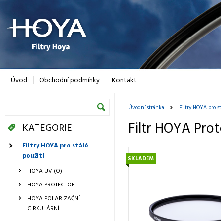
Úvod
Obchodní podmínky
Kontakt
Úvodní stránka
Filtry HOYA pro st
Filtr HOYA Pro
KATEGORIE
Filtry HOYA pro stálé
použití
SKLADEM
HOYA UV (O)
HOYA PROTECTOR
HOYA POLARIZAČNÍ
CIRKULÁRNÍ