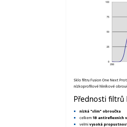
Sklo filtru Fusion One Next Pr
nízkoprofilové hliníkové obrou
Přednosti filtr
nízká "slim" obroučka
celkem
18 antireflexních 
velmi
vysoká propustnost