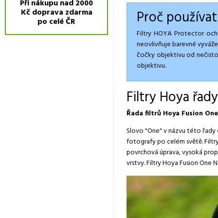
Při nákupu nad 2000
Kč doprava zdarma
Proč používat
po celé ČR
Filtry HOYA Protector ochrá
neovlivňuje barevné vyvážen
čočky objektivu od nečistot
objektivu.
Filtry Hoya řad
Řada filtrů Hoya Fusion One
Slovo "One" v názvu této řady o
fotografy po celém světě. Filt
povrchová úprava, vysoká propu
vrstvy. Filtry Hoya Fusion One N