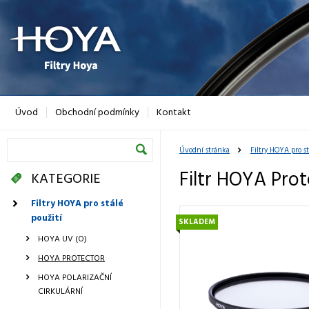
Úvod
Obchodní podmínky
Kontakt
Úvodní stránka
Filtry HOYA pro st
Filtr HOYA Pro
KATEGORIE
Filtry HOYA pro stálé
použití
SKLADEM
HOYA UV (O)
HOYA PROTECTOR
HOYA POLARIZAČNÍ
CIRKULÁRNÍ