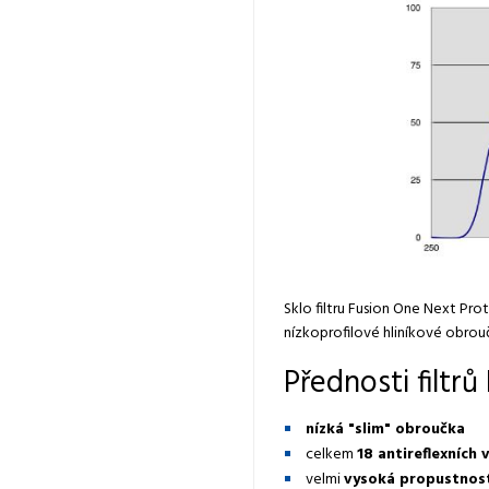
Sklo filtru Fusion One Next Pr
nízkoprofilové hliníkové obrou
Přednosti filtr
nízká "slim" obroučka
celkem
18 antireflexních 
velmi
vysoká propustnost