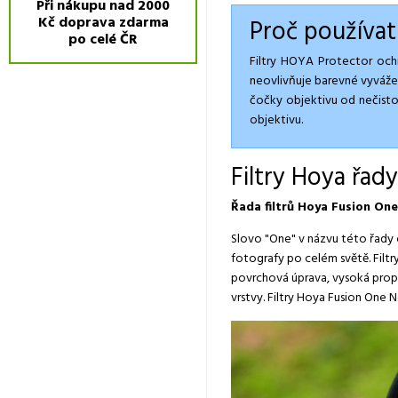
Při nákupu nad 2000
Kč doprava zdarma
Proč používat
po celé ČR
Filtry HOYA Protector ochrá
neovlivňuje barevné vyvážen
čočky objektivu od nečistot
objektivu.
Filtry Hoya řad
Řada filtrů Hoya Fusion One
Slovo "One" v názvu této řady o
fotografy po celém světě. Filt
povrchová úprava, vysoká propu
vrstvy. Filtry Hoya Fusion One N