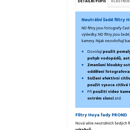
DETAILNÍ POPIS
VLASTNOS
Neutrální šedé filtry 
ND filtry jsou fotografy čas
výsledky. ND filtry jsou šedé
kamery. Nijak neovlivňují ba
Dovolují
použít pomalý
pohyb vodopádů, aut,
Zmenšení hloubky ost
oddělení fotografova
Snížení efektivní citli
použít vysoce citlivé
Při
použití video kame
ostrém slunci
atd.
Filtry Hoya řady PROND
Nová série neutrálních šedých
výrobců
.