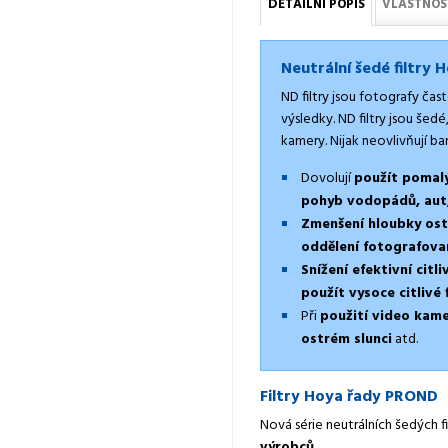
DETAILNÍ POPIS
VLASTNOS
Neutrální šedé filtry 
ND filtry jsou fotografy čas
výsledky. ND filtry jsou šedé
kamery. Nijak neovlivňují ba
Dovolují
použít pomalý
pohyb vodopádů, aut,
Zmenšení hloubky ost
oddělení fotografova
Snížení efektivní citli
použít vysoce citlivé
Při
použití video kame
ostrém slunci
atd.
Filtry Hoya řady PROND
Nová série neutrálních šedých
výrobců
.