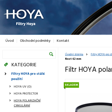
Úvod
Obchodní podmínky
Kontakt
Úvodní stránka
Filtry HOYA pro st
Next 62 mm
KATEGORIE
Filtr HOYA pola
Filtry HOYA pro stálé
použití
SKLADEM
HOYA UV (O)
HOYA PROTECTOR
HOYA POLARIZAČNÍ
CIRKULÁRNÍ