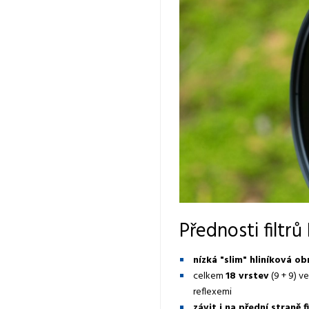
Přednosti filtr
nízká "slim" hliníková o
celkem
18 vrstev
(9 + 9) v
reflexemi
závit i na přední straně f