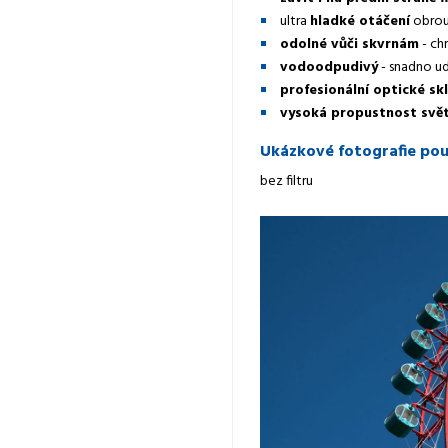
ultra
hladké otáčení
obro
odolné vůči skvrnám
- ch
vodoodpudivý
- snadno ud
profesionální optické sk
vysoká propustnost svět
Ukázkové fotografie použi
bez filtru