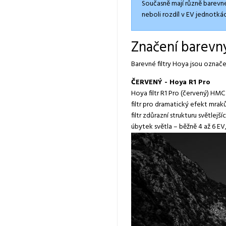
Současně mají různě barevné 
neboli rozdíl v EV jednotkác
Značení barevný
Barevné filtry Hoya jsou ozna
ČERVENÝ - Hoya R1 Pro
Hoya filtr R1 Pro (červený) HMC
filtr pro dramatický efekt mrak
filtr zdůrazní strukturu světlejš
úbytek světla – běžně 4 až 6 E