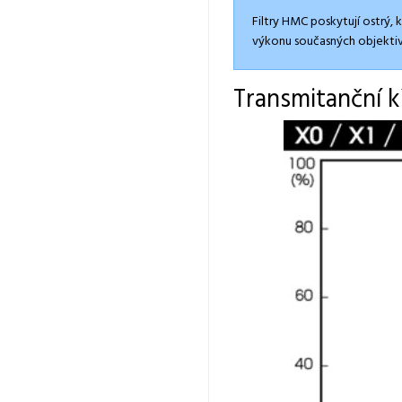
Filtry HMC poskytují ostrý,
výkonu současných objektiv
Transmitanční k