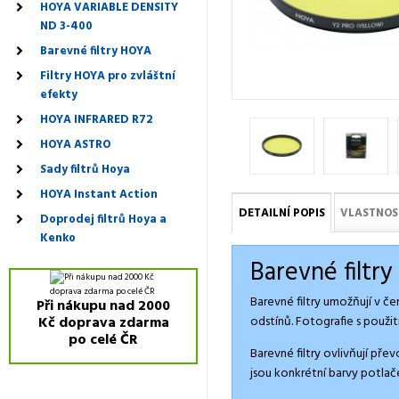
HOYA VARIABLE DENSITY
ND 3-400
Barevné filtry HOYA
Filtry HOYA pro zvláštní
efekty
HOYA INFRARED R72
HOYA ASTRO
Sady filtrů Hoya
HOYA Instant Action
DETAILNÍ POPIS
VLASTNOS
Doprodej filtrů Hoya a
Kenko
Barevné filtr
Barevné filtry umožňují v če
Při nákupu nad 2000
odstínů. Fotografie s použi
Kč doprava zdarma
po celé ČR
Barevné filtry ovlivňují pře
jsou konkrétní barvy potlač