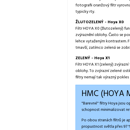
fotografii oranžový filtr vyrov
typicky rty.
ŽLUTOZELENÝ - Hoya X0
Filtr HOYA X0 (žlutozelený) fun
zvýraznění oblohy. Často se pou
lehce vytaženým kontrastem. Fil
tmavší, zatímco zelená se zobra
ZELENÝ - Hoya X1
Filtr HOYA X1 (zelený) zvýrazní
oblohy. To zvýrazní zelené ostíny
filtry nemají tak výrazný pokles
HMC (HOYA M
"Barevné" filtry Hoya jsou 
schopnost minimalizovat refl
Po obou stranách filtrů je
propustnost světla přes 97 