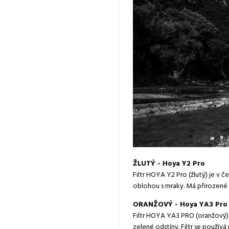
ŽLUTÝ - Hoya Y2 Pro
Filtr HOYA Y2 Pro (žlutý) je v 
oblohou s mraky. Má přirozené 
ORANŽOVÝ - Hoya YA3 Pro
Filtr HOYA YA3 PRO (oranžový)
zelené odstíny. Filtr se použív